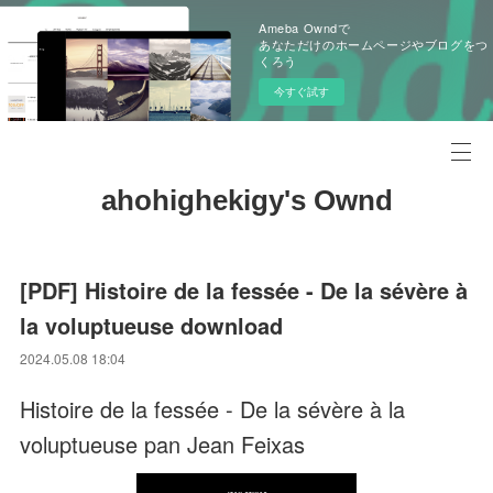
Ameba Owndで
あなただけのホームページやブログをつ
くろう
今すぐ試す
ahohighekigy's Ownd
[PDF] Histoire de la fessée - De la sévère à
la voluptueuse download
2024.05.08 18:04
Histoire de la fessée - De la sévère à la
voluptueuse pan Jean Feixas