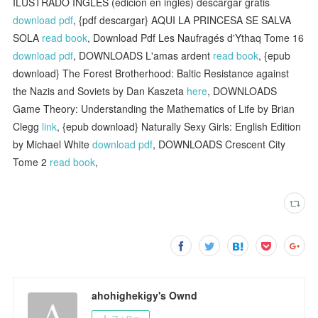
ILUSTRADO INGLES (edición en inglés) descargar gratis
download pdf
, {pdf descargar} AQUI LA PRINCESA SE SALVA
SOLA
read book
, Download Pdf Les Naufragés d'Ythaq Tome 16
download pdf
, DOWNLOADS L'amas ardent
read book
, {epub
download} The Forest Brotherhood: Baltic Resistance against
the Nazis and Soviets by Dan Kaszeta
here
, DOWNLOADS
Game Theory: Understanding the Mathematics of Life by Brian
Clegg
link
, {epub download} Naturally Sexy Girls: English Edition
by Michael White
download pdf
, DOWNLOADS Crescent City
Tome 2
read book
,
ahohighekigy's Ownd
フォロー